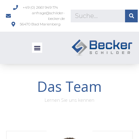
+49 (0) 2661 949 174
anfrage@schilder-
becker.de
56470 Bad Marienberg
Das Team
Lernen Sie uns kennen