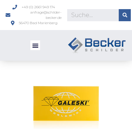
+49 (0) 2661 949 174
anfrage@schilder-
becker.de
56470 Bad Marienberg