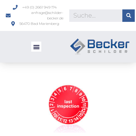
+49 (0) 2661 949 174
anfrage@schilder-
becker.de
56470 Bad Marienberg