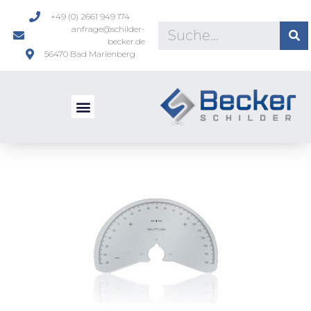
+49 (0) 2661 949 174
anfrage@schilder-
becker.de
56470 Bad Marienberg