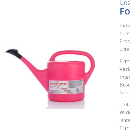
Uns
Fo
Indiv
durc
Prod
unte
Firm
Var
Inte
Besc
Gesc
Trot
Wide
jahr
Firm