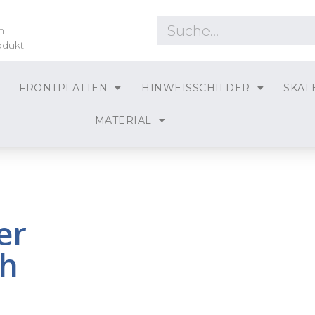
n
odukt
FRONTPLATTEN
HINWEISSCHILDER
SKAL
MATERIAL
er
h