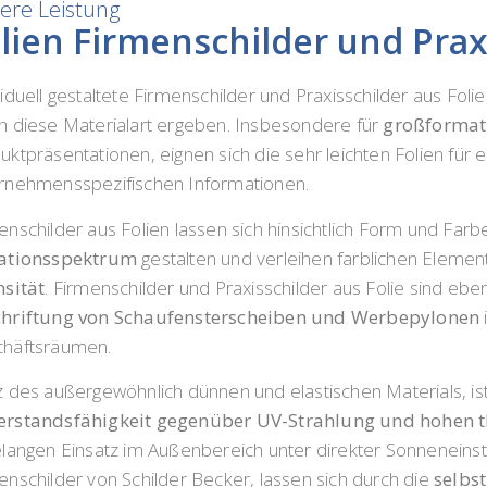
ere Leistung
lien Firmenschilder und Prax
iduell gestaltete Firmenschilder und Praxisschilder aus Folie,
h diese Materialart ergeben. Insbesondere für
großformat
uktpräsentationen, eignen sich die sehr leichten Folien für 
rnehmensspezifischen Informationen.
enschilder aus Folien lassen sich hinsichtlich Form und Farb
iationsspektrum
gestalten und verleihen farblichen Element
nsität
. Firmenschilder und Praxisschilder aus Folie sind ebe
hriftung von Schaufensterscheiben und Werbepylonen
häftsräumen.
z des außergewöhnlich dünnen und elastischen Materials, is
rstandsfähigkeit gegenüber UV-Strahlung und hohen 
elangen Einsatz im Außenbereich unter direkter Sonneneinstr
enschilder von Schilder Becker, lassen sich durch die
selbs