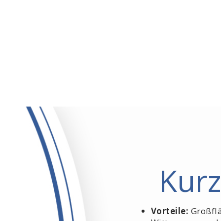
Kur
Vorteile:
Großflä