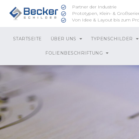
Partner der Industrie
Prototypen, Klein- & Großserie
Von Idee & Layout bis zum Pr
STARTSEITE
ÜBER UNS
TYPENSCHILDER
FOLIENBESCHRIFTUNG