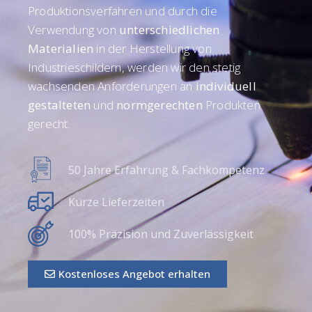
Produktionsverfahren und durch die
Verwendung von
unterschiedlichen
Materialien
in der Herstellung von
Industrieschildern, werden wir den stetig
wachsenden Anforderungen an
individuell
gestalteten
und
normgerechten
Produkten
gerecht.
50 Jahre Erfahrung & Fachkompetenz
Kurze Lieferzeiten
100% Präzision und Zuverlässigkeit
Kostenloses Angebot erhalten