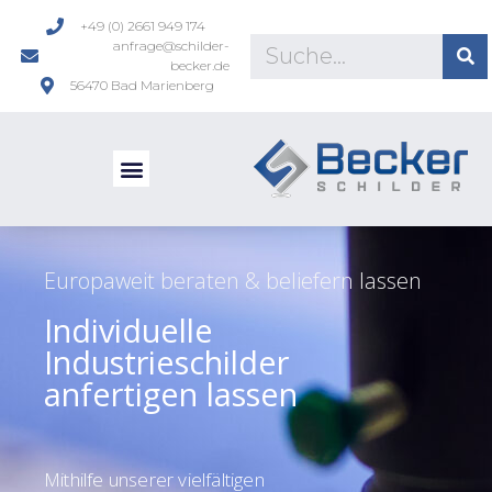
+49 (0) 2661 949 174
anfrage@schilder-
becker.de
56470 Bad Marienberg
Europaweit beraten & beliefern lassen
Individuelle
Industrieschilder
anfertigen lassen
Mithilfe unserer vielfältigen