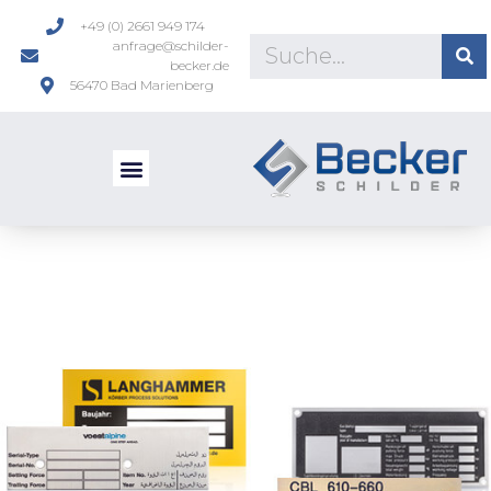
+49 (0) 2661 949 174
anfrage@schilder-
becker.de
56470 Bad Marienberg