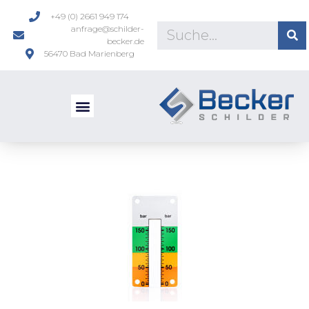
+49 (0) 2661 949 174
anfrage@schilder-
becker.de
56470 Bad Marienberg