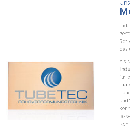
Uns
Me
Indu
gest
Schi
das 
Als 
Indu
funk
der 
daue
und 
könn
lass
Kenn