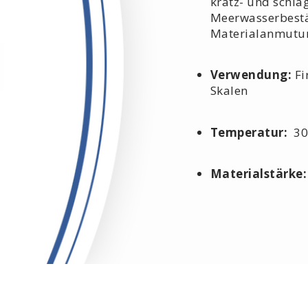
kratz- und schla
Meerwasserbestä
Materialanmutu
Verwendung:
Fi
Skalen
Temperatur:
30
Materialstärke: