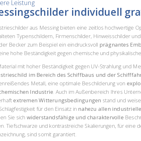
ere Leistung
ssingschilder individuell gr
strieschilder aus Messing bieten eine zeitlos hochwertige 
alteten Typenschildern, Firmenschilder, Hinweisschilder und 
lder Becker zum Beispiel ein eindrucksvoll
prägnantes Emb
eine hohe Beständigkeit gegen chemische und physikalisch
Material mit hoher Beständigkeit gegen UV-Strahlung und 
strieschild im Bereich des Schiffbaus und der Schifffah
enreißendes Metall, eine optimale Beschilderung von
explo
chemischen Industrie
. Auch im Außenbereich Ihres Untern
rhaft
extremen Witterungsbedingungen
stand und weisen
Schlagfestigkeit für den Einsatz in
nahezu allen industriell
en Sie sich
widerstandsfähige und charaktervolle
Beschri
en. Tiefschwarze und kontrastreiche Skalierungen, für eine d
zeichnung, sind somit garantiert.